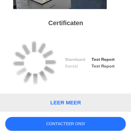
CONTACT
MET
Certificaten
ONS
OP
VERZOEK
Standaard
Test Report
OM
Aantal
Test Report
EEN
CITAAT
LEER MEER
CONTACTEER ONS!